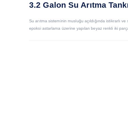
3.2 Galon Su Arıtma Tank
Su arıtma sisteminin musluğu açıldığında istikrarlı ve s
epoksi astarlama üzerine yapılan beyaz renkli iki parç