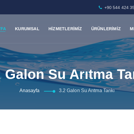
+90 544 424 3
YFA
KURUMSAL
HİZMETLERİMİZ
ÜRÜNLERİMİZ
M
2 Galon Su Arıtma Ta
Anasayfa
3.2 Galon Su Arıtma Tankı