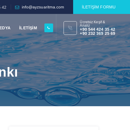
info@ayzsuaritma.com
İLETİŞİM FORMU
5 42
Ücretsiz Keşif &
Analiz
EDYA
İLETİŞİM
+90 544 424 35 42
+90 232 369 25 69
nkı