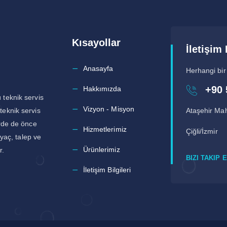
Kısayollar
İletişim 
Anasayfa
Herhangi bir
+90 
Hakkımızda
 teknik servis
Vizyon - Misyon
teknik servis
Ataşehir Mah
erde de önce
Hizmetlerimiz
Çiğli/İzmir
iyaç, talep ve
Ürünlerimiz
r.
BIZI TAKIP 
İletişim Bilgileri