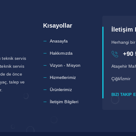
Kısayollar
İletişim 
Anasayfa
Herhangi bir
+90 
Hakkımızda
 teknik servis
Vizyon - Misyon
teknik servis
Ataşehir Mah
erde de önce
Hizmetlerimiz
Çiğli/İzmir
iyaç, talep ve
Ürünlerimiz
r.
BIZI TAKIP 
İletişim Bilgileri