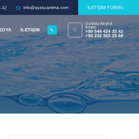
info@ayzsuaritma.com
İLETİŞİM FORMU
5 42
Ücretsiz Keşif &
Analiz
EDYA
İLETİŞİM
+90 544 424 35 42
+90 232 369 25 69
h