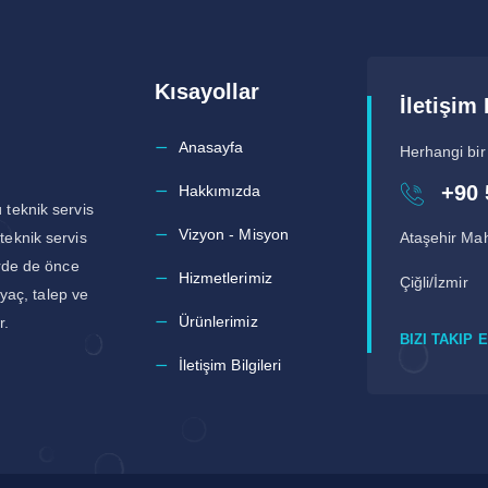
Kısayollar
İletişim 
Anasayfa
Herhangi bir
+90 
Hakkımızda
 teknik servis
Vizyon - Misyon
teknik servis
Ataşehir Mah
erde de önce
Hizmetlerimiz
Çiğli/İzmir
iyaç, talep ve
Ürünlerimiz
r.
BIZI TAKIP 
İletişim Bilgileri