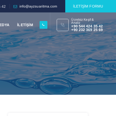
info@ayzsuaritma.com
İLETİŞİM FORMU
5 42
Ücretsiz Keşif &
Analiz
EDYA
İLETİŞİM
+90 544 424 35 42
+90 232 369 25 69